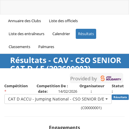
Annuaire des Clubs
Liste des officiels
Liste des entraîneurs
Calendrier
Résultats
Classements
Palmares
Résultats - CAV - CSO SENIOR
CAT D / E (202600003)
Provided by
Compétition
Competition
De :
Organisateur
Statut
*
date:
14/02/2026
:
:
14/02/2026
A :
National
Résultats
CAT D ACCU - Jumping National - CSO SENIOR D/E
14/02/2026
Federation
(C00000001)
Engagements