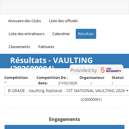
Annuaire des Clubs
Liste des officiels
Liste des entraîneurs
Calendrier
Résultats
Classements
Palmares
Résultats - VAULTING
(202600004)
Provided by
Compétition
Competition
De :
Organisateur
Statut
*
date:
21/02/2026
:
:
21/02/2026
A :
National
Résultats
B GRADE - Vaulting National - 1ST NATIONAL VAULTING 2026
21/02/2026
Federation
(C00000001)
Engagements