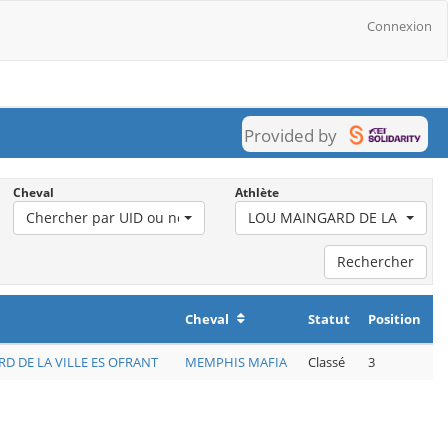
Connexion
Provided by
Cheval
Athlète
nation
Chercher par UID ou nom d'usage
LOU MAINGARD DE LA VILLE 
Rechercher
Cheval
Statut
Position
D DE LA VILLE ES OFRANT
MEMPHIS MAFIA
Classé
3