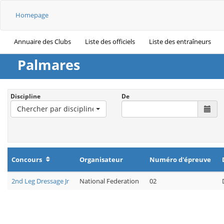
Homepage
Annuaire des Clubs
Liste des officiels
Liste des entraîneurs
Palmares
Discipline
De
Chercher par discipline
Concours
Organisateur
Numéro d'épreuve
2nd Leg Dressage Jr
National Federation
02