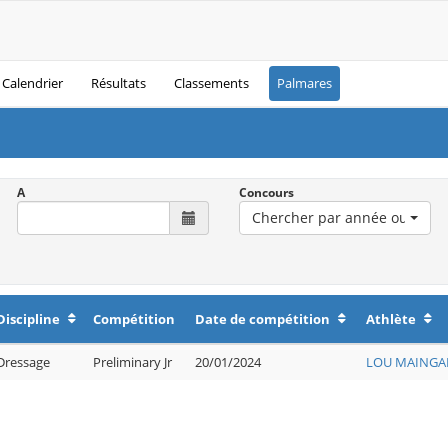
Calendrier
Résultats
Classements
Palmares
A
Concours
Chercher par année ou désig
Discipline
Compétition
Date de compétition
Athlète
Dressage
Preliminary Jr
20/01/2024
LOU MAINGAR