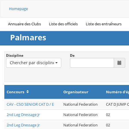
Homepage
Annuaire des Clubs
Liste des officiels
Liste des entraîneurs
Palmares
Discipline
De
Chercher par discipline
Concours
Organisateur
Numéro d'é
CAV - CSO SENIOR CAT D / E
National Federation
CAT D JUMP 
2nd Leg Dressage Jr
National Federation
02
2nd Leg Dressage Jr
National Federation
02