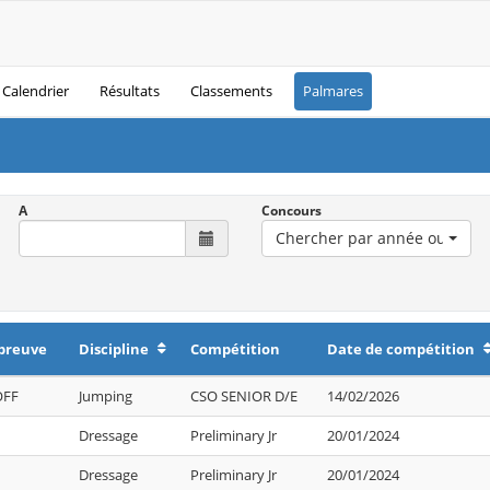
Calendrier
Résultats
Classements
Palmares
A
Concours
Chercher par année ou désig
preuve
Discipline
Compétition
Date de compétition
OFF
Jumping
CSO SENIOR D/E
14/02/2026
Dressage
Preliminary Jr
20/01/2024
Dressage
Preliminary Jr
20/01/2024