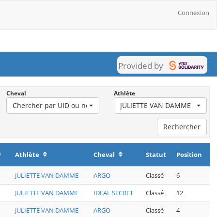
Connexion
Provided by
Cheval
Athlète
nation
Chercher par UID ou nom d'usage
JULIETTE VAN DAMME
Rechercher
Athlète
Cheval
Statut
Position
JULIETTE VAN DAMME
ARGO
Classé
6
JULIETTE VAN DAMME
IDEAL SECRET
Classé
12
JULIETTE VAN DAMME
ARGO
Classé
4