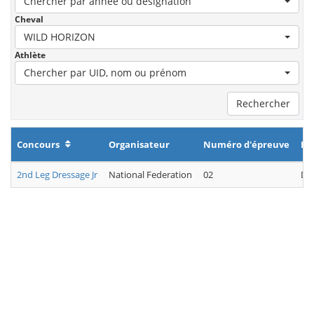
Chercher par année ou désignation
Cheval
WILD HORIZON
Athlète
Chercher par UID, nom ou prénom
Rechercher
Concours
Organisateur
Numéro d'épreuve
Di
2nd Leg Dressage Jr
National Federation
02
Dr