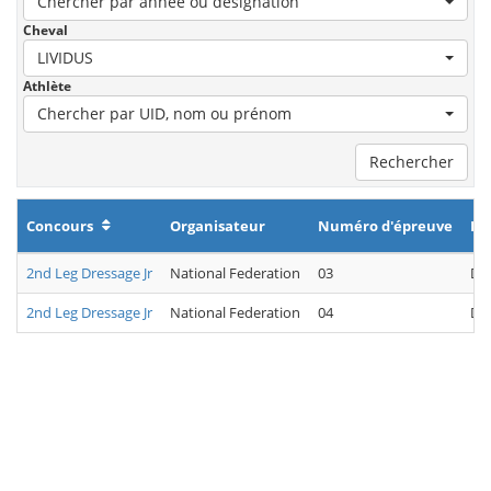
Chercher par année ou désignation
Cheval
LIVIDUS
Athlète
Chercher par UID, nom ou prénom
Rechercher
Concours
Organisateur
Numéro d'épreuve
Di
2nd Leg Dressage Jr
National Federation
03
Dr
2nd Leg Dressage Jr
National Federation
04
Dr