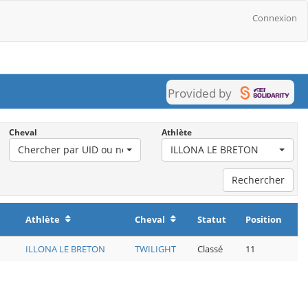
Connexion
Provided by
Cheval
Athlète
nation
Chercher par UID ou nom d'usage
ILLONA LE BRETON
Rechercher
Athlète
Cheval
Statut
Position
ILLONA LE BRETON
TWILIGHT
Classé
11