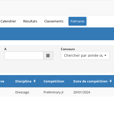
Calendrier
Résultats
Classements
Palmares
A
Concours
Chercher par année ou désig
uve
Discipline
Compétition
Date de compétition
Dressage
Preliminary Jr
20/01/2024